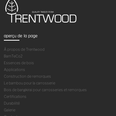
aperçu de la page
À propos de Trentwood
BamTeCo2
Essences de bois
Applications
Construction de remorques
Le bambou pour la carrosserie
Bois de bangkirai pour carrosseries et remorques
Certifications
Durabilité
Galerie