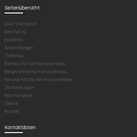
Seitenübersicht
Über Trentwood
BamTeCo2
Holzarten
Anwendungen
Trailerbau
Bambus für den Karosseriebau
Bangkirai Holz für Karosseriebau
Keruing Holz für den Karosseriebau
Zertifizierungen
Nachhaltigkeit
Galerie
Kontakt
Kontaktdaten