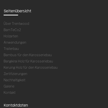
Seitenübersicht
Über Trentwood
BamTeCo2
Holzarten
Anwendungen
Trailerbau
Bambus für den Karosseriebau
Bangkirai Holz für Karosseriebau
Keruing Holz für den Karosseriebau
Zertifizierungen
Nachhaltigkeit
Galerie
Kontakt
Kontaktdaten