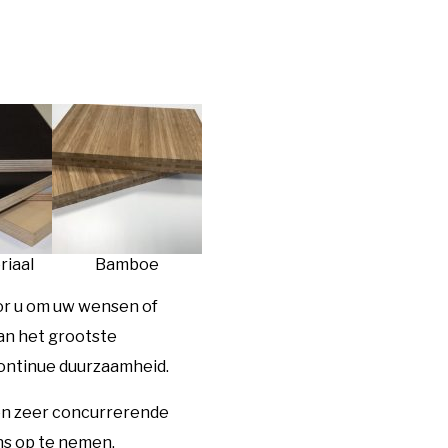
riaal
Bamboe
or u om uw wensen of
van het grootste
continue duurzaamheid.
een zeer concurrerende
ns op te nemen.