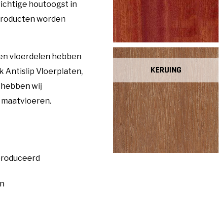
ichtige houtoogst in
tproducten worden
en vloerdelen hebben
KERUING
 Antislip Vloerplaten,
 hebben wij
 maatvloeren.
produceerd
en