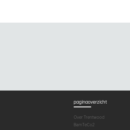
paginaoverzicht
Over Trentwood
BamTeCo2