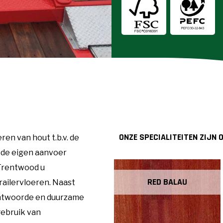
ONZE SPECIALITEITEN ZIJN O.
en van hout t.b.v. de
 de eigen aanvoer
 Trentwood u
RED BALAU
railervloeren. Naast
antwoorde en duurzame
gebruik van