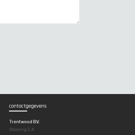
contactgegevens
Trentwood B.V.
Wetering 2-A